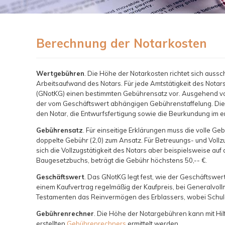
Berechnung der Notarkosten
Wertgebühren
. Die Höhe der Notarkosten richtet sich auss
Arbeitsaufwand des Notars. Für jede Amtstätigkeit des Notar
(GNotKG) einen bestimmten Gebührensatz vor. Ausgehend vo
der vom Geschäftswert abhängigen Gebührenstaffelung. Di
den Notar, die Entwurfsfertigung sowie die Beurkundung im 
Gebührensatz
. Für einseitige Erklärungen muss die volle G
doppelte Gebühr (2,0) zum Ansatz. Für Betreuungs- und Vollz
sich die Vollzugstätigkeit des Notars aber beispielsweise au
Baugesetzbuchs, beträgt die Gebühr höchstens 50,-- €.
Geschäftswert
. Das GNotKG legt fest, wie der Geschäftswert
einem Kaufvertrag regelmäßig der Kaufpreis, bei Generalvo
Testamenten das Reinvermögen des Erblassers, wobei Schuld
Gebührenrechner
. Die Höhe der Notargebühren kann mit H
erstellten
Gebührenrechners
ermittelt werden.