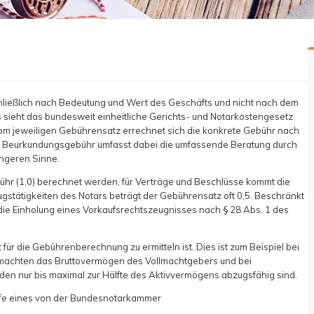
chließlich nach Bedeutung und Wert des Geschäfts und nicht nach dem
s sieht das bundesweit einheitliche Gerichts- und Notarkostengesetz
m jeweiligen Gebührensatz errechnet sich die konkrete Gebühr nach
e Beurkundungsgebühr umfasst dabei die umfassende Beratung durch
engeren Sinne.
ebühr (1,0) berechnet werden, für Verträge und Beschlüsse kommt die
ugstätigkeiten des Notars beträgt der Gebührensatz oft 0,5. Beschränkt
f die Einholung eines Vorkaufsrechtszeugnisses nach § 28 Abs. 1 des
 für die Gebührenberechnung zu ermitteln ist. Dies ist zum Beispiel bei
llmachten das Bruttovermögen des Vollmachtgebers und bei
en nur bis maximal zur Hälfte des Aktivvermögens abzugsfähig sind.
ilfe eines von der Bundesnotarkammer