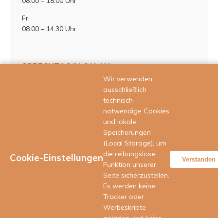
08:00 – 18:00 Uhr
Fr.
08:00 – 14:30 Uhr
SPRECHTAG IN CALAU
Wir verwenden
Mittwoch
ausschließlich
technisch
in 03205 Calau, Cottbuser Straße 17
notwendige Cookies
Termine für den Sprechtag vereinbaren Sie bitte unter der o. g.
und lokale
Telefonnummer oder benutzen Sie das Kontaktformular
Speicherungen
(Anfrage).
(Local Storage), um
die reibungslose
Cookie-Einstellungen
Verstanden
Funktion unserer
Seite sicherzustellen.
Es werden keine
Tracker oder
Werbeskripte
Startseite
|
Impressum
|
Kontakt
|
Datenschutzerklärung
|