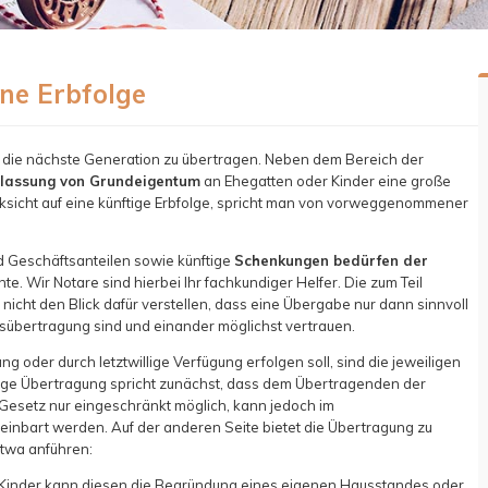
ne Erbfolge
f die nächste Generation zu übertragen. Neben dem Bereich der
lassung von Grundeigentum
an Ehegatten oder Kinder eine große
cksicht auf eine künftige Erbfolge, spricht man von vorweggenommener
d Geschäftsanteilen sowie künftige
Schenkungen bedürfen der
hte. Wir Notare sind hierbei Ihr fachkundiger Helfer. Die zum Teil
nicht den Blick dafür verstellen, dass eine Übergabe nur dann sinnvoll
sübertragung sind und einander möglichst vertrauen.
 oder durch letztwillige Verfügung erfolgen soll, sind die jeweiligen
tige Übertragung spricht zunächst, dass dem Übertragenden der
Gesetz nur eingeschränkt möglich, kann jedoch im
inbart werden. Auf der anderen Seite bietet die Übertragung zu
etwa anführen:
f Kinder kann diesen die Begründung eines eigenen Hausstandes oder