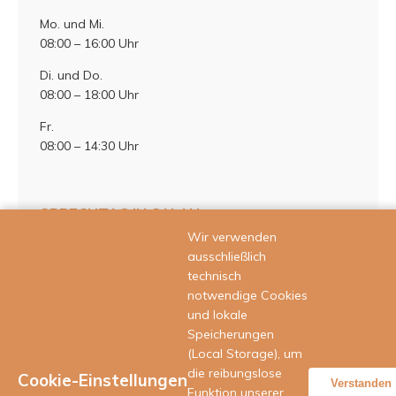
Mo. und Mi.
08:00 – 16:00 Uhr
Di. und Do.
08:00 – 18:00 Uhr
Fr.
08:00 – 14:30 Uhr
SPRECHTAG IN CALAU
Wir verwenden
Mittwoch
ausschließlich
technisch
in 03205 Calau, Cottbuser Straße 17
notwendige Cookies
Termine für den Sprechtag vereinbaren Sie bitte unter der o. g.
und lokale
Telefonnummer oder benutzen Sie das Kontaktformular
Speicherungen
(Anfrage).
(Local Storage), um
die reibungslose
Cookie-Einstellungen
Verstanden
Funktion unserer